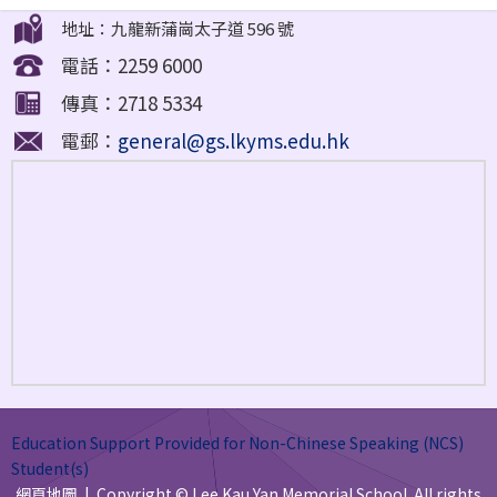
地址：九龍新蒲崗太子道 596 號
電話：2259 6000
傳真：2718 5334
電郵：
general@gs.lkyms.edu.hk
Education Support Provided for Non-Chinese Speaking (NCS)
Student(s)
網頁地圖
| Copyright © Lee Kau Yan Memorial School. All rights