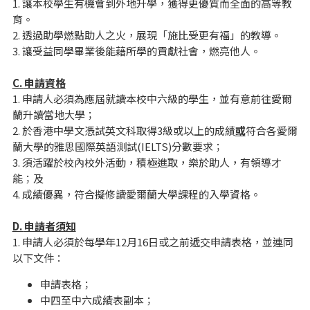
1. 讓本校學生有機會到外地升學，獲得更優質而全面的高等教
育。
2. 透過助學燃點助人之火，展現「施比受更有福」的教導。
3. 讓受益同學畢業後能藉所學的貢獻社會，燃亮他人。
C.
申請資格
1. 申請人必須為應屆就讀本校中六級的學生，並有意前往愛爾
蘭升讀當地大學；
2. 於香港中學文憑試英文科取得3級或以上的成績
或
符合各愛爾
蘭大學的雅思國際英語測試(IELTS)分數要求；
3. 須活躍於校內校外活動，積極進取，樂於助人，有領導才
能；及
4. 成績優異，符合擬修讀愛爾蘭大學課程的入學資格。
D.
申請者須知
1. 申請人必須於每學年12月16日或之前遞交申請表格，並連同
以下文件：
申請表格；
中四至中六成績表副本；