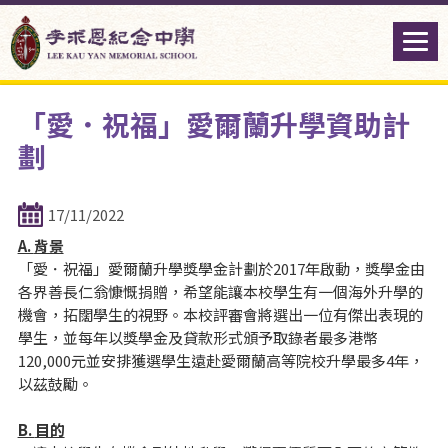
「愛．祝福」愛爾蘭升學資助計
劃
17/11/2022
A.
背景
「愛．祝福」愛爾蘭升學獎學金計劃於2017年啟動，獎學金由
各界善長仁翁慷慨捐贈，希望能讓本校學生有一個海外升學的
機會，拓闊學生的視野。本校評審會將選出一位有傑出表現的
學生，並每年以獎學金及貸款形式頒予取錄者最多港幣
120,000元並安排獲選學生遠赴愛爾蘭高等院校升學最多4年，
以茲鼓勵。
B.
目的