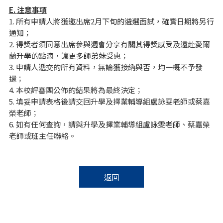
E.
注意事項
1. 所有申請人將獲邀出席2月下旬的遴選面試，確實日期將另行
通知；
2. 得獎者須同意出席參與週會分享有關其得獎感受及遠赴愛爾
蘭升學的點滴，讓更多師弟妹受惠；
3. 申請人遞交的所有資料，無論獲接納與否，均一概不予發
還；
4. 本校評審團公佈的結果將為最終決定；
5. 填妥申請表格後請交回升學及擇業輔導組盧詠雯老師或蔡嘉
榮老師；
6. 如有任何查詢，請與升學及擇業輔導組盧詠雯老師、蔡嘉榮
老師或班主任聯絡。
返回