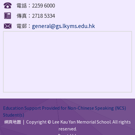
電話：2259 6000
傳真：2718 5334
電郵：
general@gs.lkyms.edu.hk
Education Support Provided for Non-Chinese Speaking (NCS)
Student(s)
網頁地圖
| Copyright © Lee Kau Yan Memorial School. All rights
reserved.