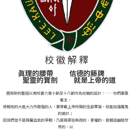
校 徽 解 釋
眞理的腰帶 信德的籐牌
聖靈的寶劍 就是上帝的道
選用新約聖經以弗所書六章十節至十八節作為校徽的設計：……你們要靠
著主，
倚賴祂的大能大力作剛強的人，要穿戴上帝所賜的全副軍裝，就能抵擋魔鬼
的詭計；
因我們並不是與屬血氣的爭戰，乃是與那些執政的、掌權的、管轄這幽暗世
界的，以