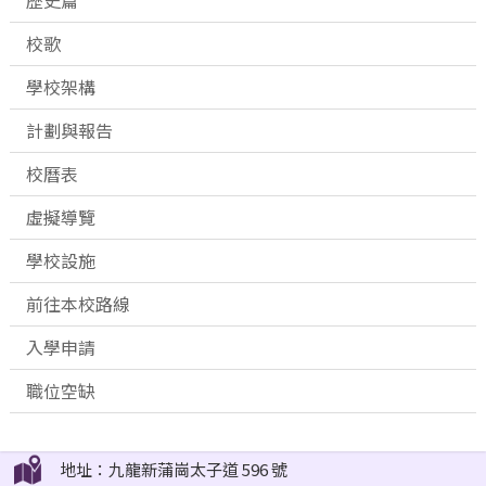
歷史篇
校歌
學校架構
計劃與報告
校曆表
虛擬導覽
學校設施
前往本校路線
入學申請
職位空缺
地址：九龍新蒲崗太子道 596 號