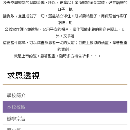
及天空屬靈氣的惡魔爭戰，所以，要拿起上帝所賜的全副軍裝，好在磨難的
日子；抵
擋仇敵；並且成就了一切，還能站立得住。所以要站穩了，用眞理當作帶子
束腰，用
公義當作護心鏡遮胸，又用平安的福音，當作預備走路的鞋穿在腳上，此
外，又拿著
信德當件籐牌，可以減盡那惡者一切的火箭；並戴上救恩的頭盔，拿著聖靈
的寶劍，
就是上帝的道，靠著聖靈，隨時多方禱告祈求……。
求恩透視
學校簡介
本校校徽
辦學宗旨