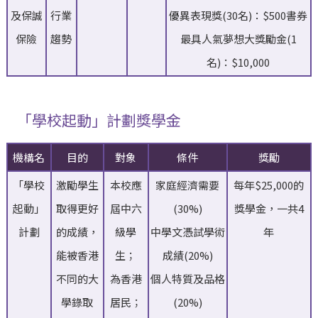
及保誠
行業
優異表現獎(30名)：$500書券
保險
趨勢
最具人氣夢想大獎勵金(1
名)：$10,000
「學校起動」計劃獎學金
機構名
目的
對象
條件
獎勵
「學校
激勵學生
本校應
家庭經濟需要
每年$25,000的
起動」
取得更好
屆中六
(30%)
獎學金，一共4
計劃
的成績，
級學
中學文憑試學術
年
能被香港
生；
成績(20%)
不同的大
為香港
個人特質及品格
學錄取
居民；
(20%)