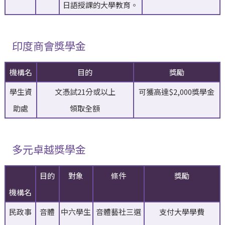
日語授課的大學教育。
印度商會獎學金
機構名
目的
獎勵
學生資
文憑試21分或以上
可獲高達$2,000獎學金
助處
領取全額
多元卓越獎學金
目的
對象
條件
獎勵
機構名
民政事
音體
中六學生
音體藝社三選
支付大學學費