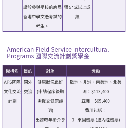
讀於參與學校的應屆
獲 5*或以上成
香港中學文憑考試的
績
考生。
American Field Service Intercultural
Programs 國際交流計劃獎學金
機構名
目的
對象
獎勵
AFS國際
國外
健康狀況良好
歐洲、非洲、南美洲、北美
文化交流
交流
(申請程序後期
洲：$113,400
計劃
需提交健康證
亞洲：$95,400
明)
費用包括：
出發時年齡介乎
 來回機票 (連內陸機票)