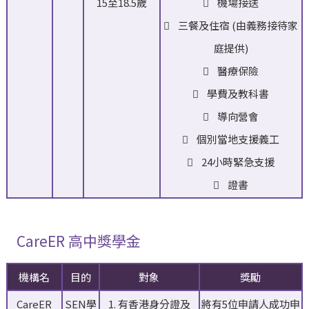
15至18.5歲
 機場接送
 三餐及住宿 (由義務接待家
庭提供)
 醫療保險
 學費及教科書
 導向營會
 個別當地支援義工
 24小時緊急支援
 證書
CareER 高中獎學金
機構名
目的
對象
獎勵
CareER
SEN學
1. 有香港身分證及⁣
將有5位申請人成功申