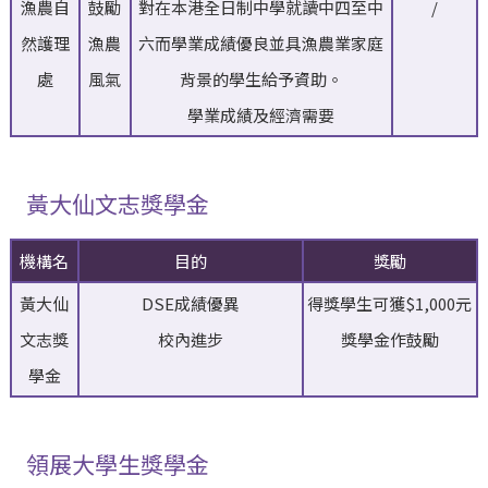
漁農自
鼓勵
對在本港全日制中學就讀中四至中
/
然護理
漁農
六而學業成績優良並具漁農業家庭
處
風氣
背景的學生給予資助。
學業成績及經濟需要
黃大仙文志獎學金
機構名
目的
獎勵
黃大仙
DSE成績優異
得獎學生可獲$1,000元
文志獎
校內進步
獎學金作鼓勵
學金
領展大學生獎學金