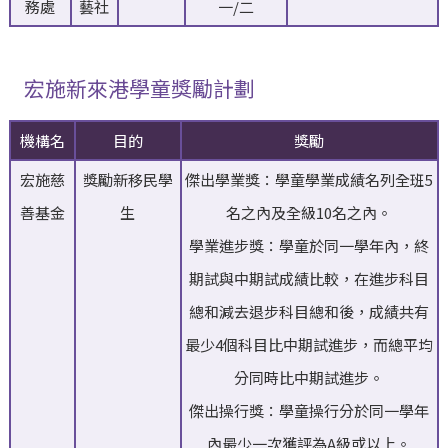
務處
藝社
一/二
宏施新來港學童獎勵計劃
機構名
目的
獎勵
宏施慈
獎勵新移民學
傑出學業獎：學童學業成績名列全班5
善基金
生
名之內及全級10名之內。
學業進步獎：學童於同一學年內，終
期試與中期試成績比較，在進步科目
總和減去退步科目總和後，成績共有
最少4個科目比中期試進步，而總平均
分同時比中期試進步。
傑出操行獎：學童操行分於同一學年
內最少一次獲評為A級或以上。