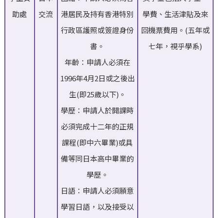
助處
交流
港居民及持有香港特別
學費、生活津貼及來
行政區護照或簽證身份
回機票費用。(五年或
書。
七年，視乎學系)
年齡：申請人必須在
1996年4月2日或之後出
生(即25歲以下)。
學歷：申請人於開課時
必須完成十二年的正規
課程(即中六畢業)或具
備等同日本高中畢業的
學歷。
日語：申請人必須願意
學習日語，以及接受以