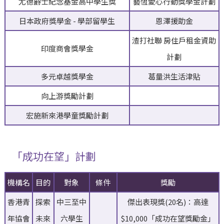
尤德爵士紀念基金高中學生獎
藝恆愛心行動獎學金計劃
日本政府獎學金 - 學部留學生
恩澤援助金
渣打社聯 房住戶租金資助
印度商會獎學金
計劃
多元卓越獎學金
葛量洪生活津貼
向上游獎勵計劃
宏施新來港學童獎勵計劃
「成功在望」計劃
機構名
目的
對象
條件
獎勵
香港青
探索
中三至中
傑出表現獎(20名)：高達
年協會
未來
六學生
$10,000「成功在望獎勵金」