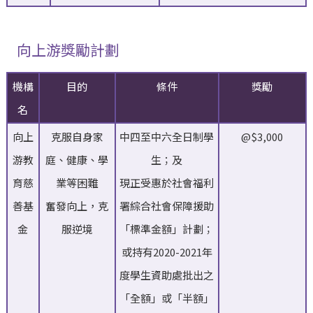
向上游獎勵計劃
機構
目的
條件
獎勵
名
向上
克服自身家
中四至中六全日制學
@$3,000
游教
庭、健康、學
生；及
育慈
業等困難
現正受惠於社會福利
善基
奮發向上，克
署綜合社會保障援助
金
服逆境
「標準金額」計劃；
或持有2020-2021年
度學生資助處批出之
「全額」或「半額」