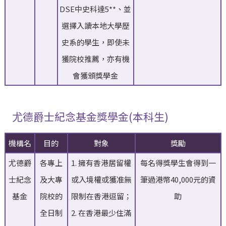
DSE中史科達5**、並
選擇入讀本地大學歷
史系的學生，即使未
獲院校推薦，亦有機
會獲頒獎學金
尤德爵士紀念基金獎學金(本科生)
機構名
目的
對象
獎勵
尤德爵
各專上
1. 擁有香港居留權
每名得獎學生會得到一
士紀念
及大專
或入境權或獲准無
筆過港幣40,000元的資
基金
院校的
限制在香港逗留；
助
全日制
2. 在香港最少住滿