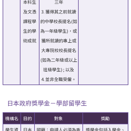
本科生
三年
及文憑
3. 獲得其之前就讀
課程學
的中學校長提名(如
生的學
為一年級學生)，或
術成就
獲所就讀的專上或
大專院校校長提名
(如為二年級或以上
班級學生) ; 以及
4. 並非全職受僱。
日本政府獎學金－學部留學生
機構名
目的
對象
獎勵
學生資
日本
國籍：申請人必須為香
獎學金包括入學金、