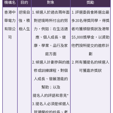
機構名
目的
對象
獎勵
香港中
逆境自
1. 候選人於過去兩年面
1. 評選委員會將選出最
華電力
強，積
對逆境時所付出的努
多20名得獎同學，得獎
有限公
極人生
力，例如：在生活適
者均獲頒發獎狀及港幣
司
應、個人成長、健
$5,000獎學金，以資助
康、學業、品行及家
他們按所提交的進修計
庭方面
劃
2. 候選人計劃參與的進
2. 所有獲提名的候選人
修或訓練課程，對個
可獲嘉許獎狀
人成長、發展潛能的
幫助；以及
提名人的評語和意見*
3. 提名人必須是候選人
就讀學校的校長、老