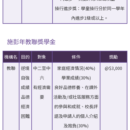
操行進步獎：學童操行分於同一學年
內進步1級或以上。
施彭年教聯獎學金
機構名
目的
對象
條件
獎勵
教聯
逆境
中二至中
家庭經濟情況(40%)
@$3,000
自強
六
學業成績(30%)
成績
有經濟需
良好品德修養、在課外
品德
要
活動及/或社區服務方面
經濟
的參與和成就、校長評
困難
語及申請人的個人介紹
及抱負(30%)