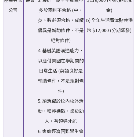
公司
多於兩科不合格 (中、
金)
英、數必須合格，成績
b) 全年生活費津貼共港
優異是輔助條件，不是
幣 $12,000 (分期頒發)
絕對條件)
4. 基礎英語溝通能力，
以應付美國在學期間的
日常生活 (英語良好是
輔助條件，不是絕對條
件)
5. 須活躍於校內校外活
動，積極進取，樂於助
人，有領導才能
6. 家庭經濟困難學生會