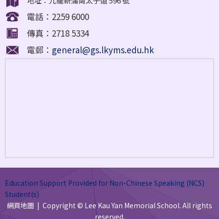
地址：九龍新蒲崗太子道 596 號
電話：2259 6000
傳真：2718 5334
電郵：
general@gs.lkyms.edu.hk
Education Support Provided for Non-Chinese Speaking (NCS)
Student(s)
網頁地圖
| Copyright © Lee Kau Yan Memorial School. All rights
reserved.