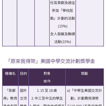
社區貢獻及過往
參加「學校起
動」計劃的活動
(15%)
全人發展及聯課
活動(15%)
「原來我得架」美國中學交流計劃獎學金
機構名
目的
對象
獎勵
條件
「我都
國外
1. 15 至 18 歲
a)「中學生美國交流計
得」教育
交流
2. 中三至中五的學生
劃」計劃費用港幣
基金有限
機會
3. 最近一期全年成績不
$119,000 (不能兌換現