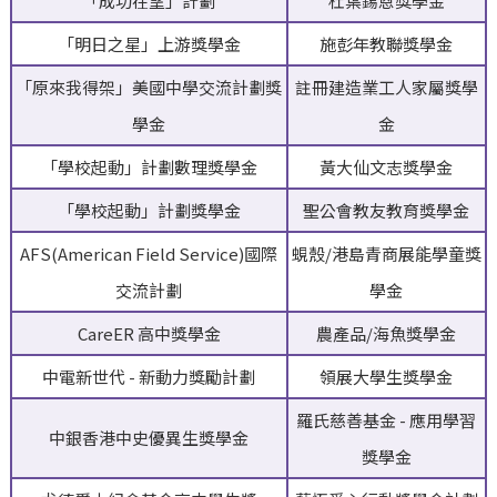
「成功在望」計劃
杜葉錫恩獎學金
「明日之星」上游獎學金
施彭年教聯獎學金
「原來我得架」美國中學交流計劃獎
註冊建造業工人家屬獎學
學金
金
「學校起動」計劃數理獎學金
黃大仙文志獎學金
「學校起動」計劃獎學金
聖公會教友教育獎學金
AFS(American Field Service)國際
蜆殼/港島青商展能學童獎
交流計劃
學金
CareER 高中獎學金
農產品/海魚獎學金
中電新世代 - 新動力獎勵計劃
領展大學生獎學金
羅氏慈善基金 - 應用學習
中銀香港中史優異生獎學金
獎學金