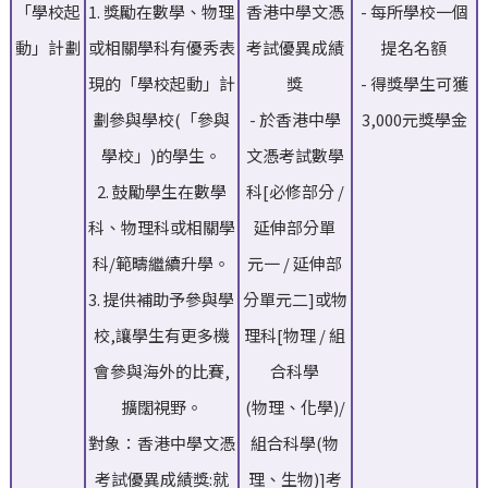
「學校起
1. 獎勵在數學、物理
香港中學文憑
- 每所學校一個
動」計劃
或相關學科有優秀表
考試優異成績
提名名額
現的「學校起動」計
獎
- 得獎學生可獲
劃參與學校(「參與
- 於香港中學
3,000元獎學金
學校」)的學生。
文憑考試數學
2. 鼓勵學生在數學
科[必修部分 /
科、物理科或相關學
延伸部分單
科/範疇繼續升學。
元一 / 延伸部
3. 提供補助予參與學
分單元二]或物
校,讓學生有更多機
理科[物理 / 組
會參與海外的比賽,
合科學
擴闊視野。
(物理、化學)/
對象：香港中學文憑
組合科學(物
考試優異成績獎:就
理、生物)]考