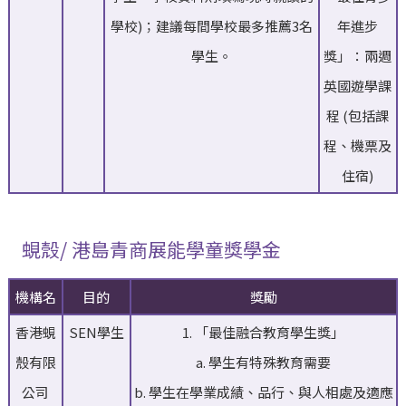
學校)；建議每間學校最多推薦3名
年進步
學生。
獎」：兩週
英國遊學課
程 (包括課
程、機票及
住宿)
蜆殼/ 港島青商展能學童獎學金
機構名
目的
獎勵
香港蜆
SEN學生
1. 「最佳融合教育學生獎」
殼有限
a. 學生有特殊教育需要
公司
b. 學生在學業成績、品行、與人相處及適應