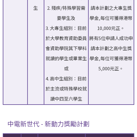
生
2. 殘疾/特殊學習需
請本計劃之大專生獎
要學生及⁣
學金,每位可獲得港幣
3. 大專生組別：目前
10,000元正。
於大學教育資助委員
將有5位申請人成功申
會資助學院其下學科
請本計劃之高中生獎
就讀的學生或畢業生
學金,每位可獲得港幣
或
5,000元正。
4. 高中生組別：目前
於主流或特殊學校就
讀中四至六學生⁣
中電新世代 - 新動力獎勵計劃