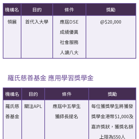
機構名
目的
條件
獎勵
領展
首代入大學
應屆DSE
@$20,000
成績優異
社會服務
人讀八大
羅氏慈善基金 應用學習獎學金
機構名
目的
條件
獎勵
羅氏慈
關注APL
應屆中五學生
每位獲獎學生將獲發
善基金
獲師長提名
獎學金港幣$1,000及
嘉許獎狀，獲獎名額
上限為550人