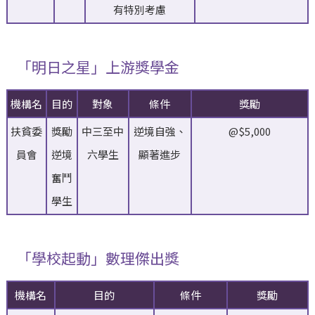
有特別考慮
「明日之星」上游獎學金
機構名
目的
對象
條件
獎勵
扶貧委
獎勵
中三至中
逆境自強、
@$5,000
員會
逆境
六學生
顯著進步
奮鬥
學生
「學校起動」數理傑出獎
機構名
目的
條件
獎勵