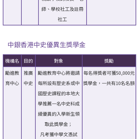
師、學校社工及註冊
社工
中銀香港中史優異生獎學金
機構名
目的
對象
獎勵
勵進教
推廣
勵進教育中心將邀請
每名得獎者可獲50,000元
育中心
中史
每所設有歷史系或中
獎學金，一共有10名名額
國歷史課程的本地大
學推薦一名中史科成
績優異的入學新生領
取此獎學金；
凡考獲中學文憑試