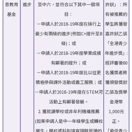
恩教育
進步
至中六，並符合以下其中一個項
許狀」：所
基金
目：
有被推薦的
－申請人於2018-19年度在操行上
學生將獲發
最少有兩級的進步(例如C+提升至B
嘉許狀乙張
級)；或
「全港青少
－申請人於2018-19年度學業成績
年進步獎」:
有顯著的提升；或
經評審後80
－申請人於2018-19年度比以往更
名獲獎者將
積極參與課外活動或義工服務；或
獲頒發獎狀
－申請人於2018-19年度在STEM河
乙張及獎學
活動上有顯著發展。
金港幣
2. 獲就讀學校或非牟利機構推薦
1,000元
(如果申請人是中一年級學生或轉校
正。
學生，學校資料則填寫現時就讀的
「最佳青少