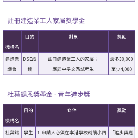
註冊建造業工人家屬獎學金
目的
對象
獎勵
機構名
建造業
DSE成
註冊建造業工人的家屬；
最多30,000
議會
績
應屆中學文憑試考生
至少4,000
杜葉錫恩獎學金 - 青年進步獎
目的
條件
獎勵
機構名
杜葉錫
學生
1. 申請人必須在本港學校就讀小四
「進步獎嘉