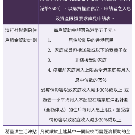
港幣$500），以購買糧油食品，申請者之入息
及資產限額 要求詳見申請表。
渣打社聯劏房住
每戶資助金額同為港幣五千元。
戶租金資助計劃
居住於劏房的香港居民
家庭成員包括18歲或以下的受養子女
非綜援受助家庭
疫症前家庭月入上限為全港家庭每月入
息中位數的75%
受疫情影響以致家庭收入減少30%或以上 或
過去一季平均月入不超越在職家庭津貼計劃
（全額津貼）的住戶每月入息上限2，並受疫
情影響以致家庭收入減少20%或以上
葛量洪生活津貼
凡就讀於上述其中一間院校而需經濟援助的全