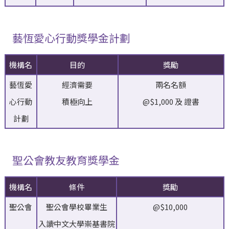
藝恆愛心行動獎學金計劃
機構名
目的
獎勵
藝恆愛
經濟需要
兩名名額
心行動
積極向上
@$1,000 及 證書
計劃
聖公會教友教育獎學金
機構名
條件
獎勵
聖公會
聖公會學校畢業生
@$10,000
入讀中文大學崇基書院