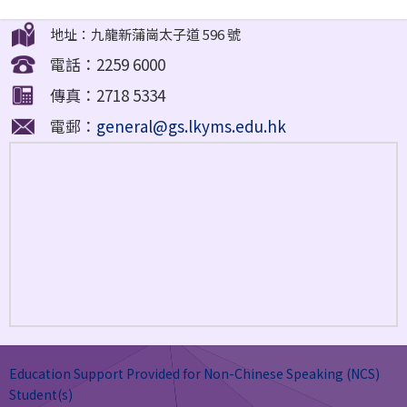
地址：九龍新蒲崗太子道 596 號
電話：2259 6000
傳真：2718 5334
電郵：
general@gs.lkyms.edu.hk
Education Support Provided for Non-Chinese Speaking (NCS)
Student(s)