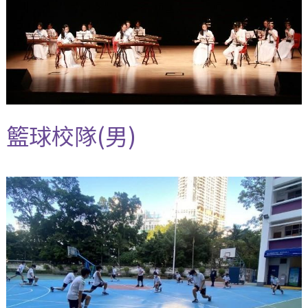
籃球校隊(男)