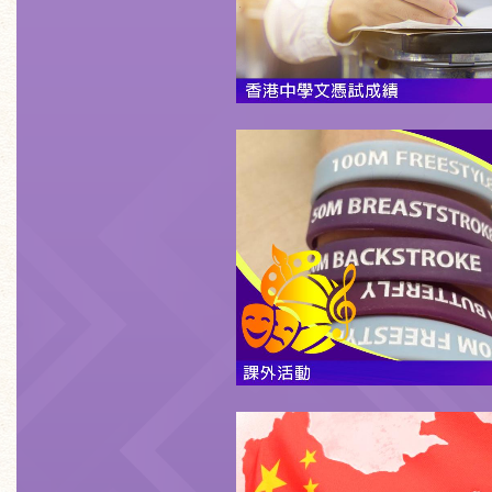
更多
求恩除提供逾30項常規課
外，更舉辧逾25項 嶄新的
組，學生自由報名。
更多
求恩積極推動德育及國民教