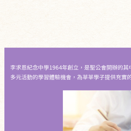
李求恩紀念中學1964年創立，是聖公會開辦的
多元活動的學習體驗機會，為莘莘學子提供充實
求恩學生在文憑試中不斷
峰，更於核心4科、最徍5
文、數學等多個科目取得9
值。