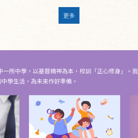
更多
其中一所中學，以基督精神為本，校訓「正心修身」。
的中學生活，為未來作好準備。
創出高
學校聘請外間專業導師舉辦一系列不同類
科、中
型的課外活動興趣班，全年總共3期，每
期4節，提供超過60個興趣班供中一至中
級增
四級同學參與，費用全免。