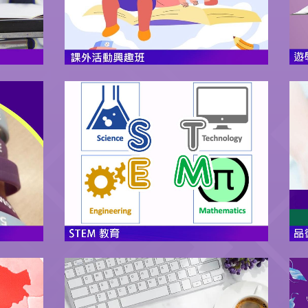
更多
外活動
積極培訓及推動學生參與校內及學
興趣小
界多項大型STEAM比賽，贏得不少
重要獎項。
更多
育，透
逾40項英語措施，2位駐校NET，