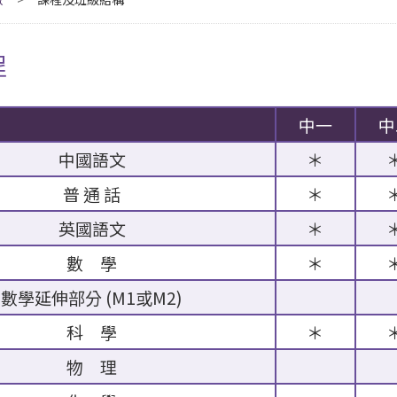
程
中一
中
中國語文
＊
普 通 話
＊
英國語文
＊
數 學
＊
數學延伸部分 (M1或M2)
科 學
＊
物 理