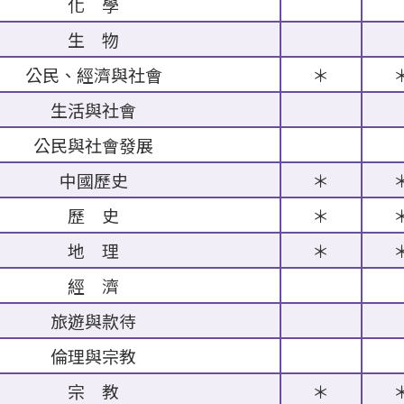
化 學
生 物
公民、經濟與社會
＊
生活與社會
公民與社會發展
中國歷史
＊
歷 史
＊
地 理
＊
經 濟
旅遊與款待
倫理與宗教
宗 教
＊