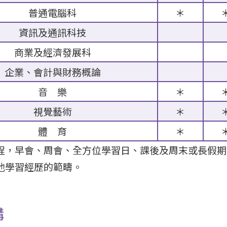
普通電腦科
＊
資訊及通訊科技
商業及經濟發展科
企業、會計與財務概論
音 樂
＊
視覺藝術
＊
體 育
＊
程，早會、周會、全方位學習日、課後及周末或長假期
他學習經歷的範疇。
構