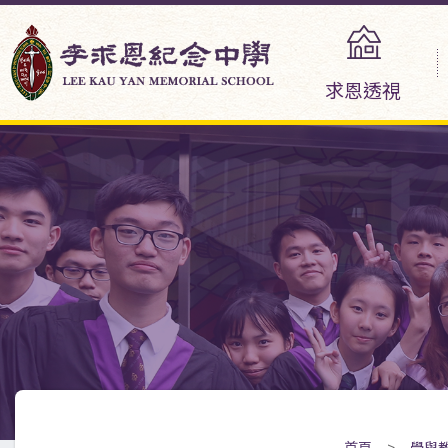
求恩透視
首頁
>
學與