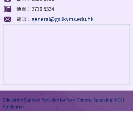
傳真：2718 5334
電郵：
general@gs.lkyms.edu.hk
Education Support Provided for Non-Chinese Speaking (NCS)
Student(s)
網頁地圖
| Copyright © Lee Kau Yan Memorial School. All rights
reserved.
By: ctd.hk