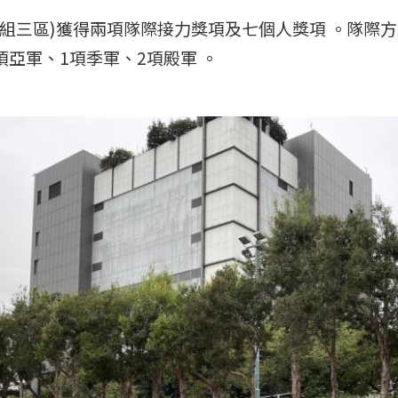
組三區)獲得兩項隊際接力獎項及七個人獎項 。隊際方
項亞軍、1項季軍、2項殿軍 。