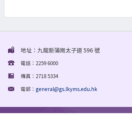
地址：九龍新蒲崗太子道 596 號
電話：2259 6000
傳真：2718 5334
電郵：
general@gs.lkyms.edu.hk
Education Support Provided for Non-Chinese Speaking (NCS) Stu