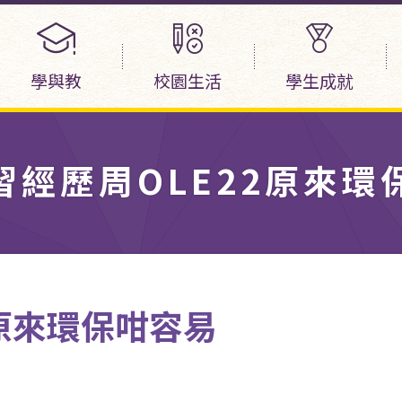
學與教
校園生活
學生成就
習經歷周OLE22原來環
2原來環保咁容易