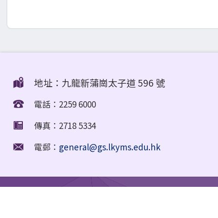
地址：九龍新蒲崗太子道 596 號
電話：2259 6000
傳真：2718 5334
電郵：
general@gs.lkyms.edu.hk
Education Support Provided for Non-Chinese Speaking (NCS) Stu