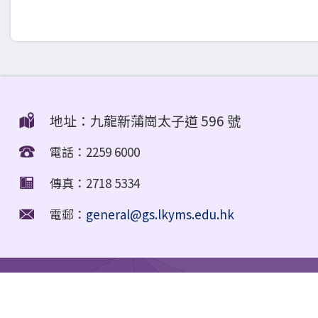
地址：九龍新蒲崗太子道 596 號
電話：2259 6000
傳真：2718 5334
電郵：
general@gs.lkyms.edu.hk
Education Support Provided for Non-Chinese Speaking (NCS) Stu