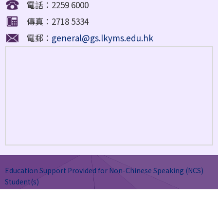
電話：2259 6000
傳真：2718 5334
電郵：
general@gs.lkyms.edu.hk
Education Support Provided for Non-Chinese Speaking (NCS)
Student(s)
網頁地圖
| Copyright © Lee Kau Yan Memorial School. All rights
reserved.
By: ctd.hk