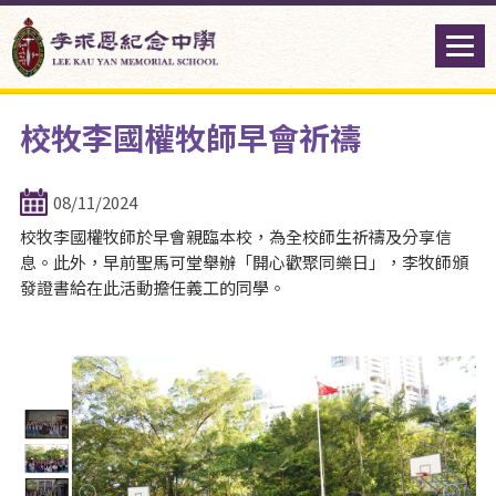
校牧李國權牧師早會祈禱
08/11/2024
校牧李國權牧師於早會親臨本校，為全校師生祈禱及分享信
息。此外，早前聖馬可堂舉辦「開心歡聚同樂日」，李牧師頒
發證書給在此活動擔任義工的同學。