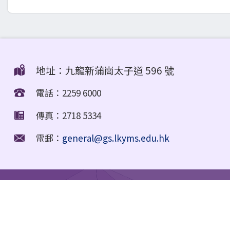
地址：九龍新蒲崗太子道 596 號
電話：2259 6000
傳真：2718 5334
電郵：
general@gs.lkyms.edu.hk
Education Support Provided for Non-Chinese Speaking (NCS) Stu
網頁地圖
| Copyright © Lee Kau Yan Memorial School. All rights r