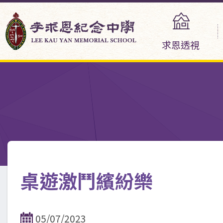
求恩透視
桌遊激鬥繽紛樂
05/07/2023