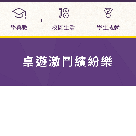
學與教
校園生活
學生成就
桌遊激鬥繽紛樂