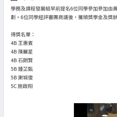
學務及課程發展組早前提名6位同學參加參加由
劃。6位同學經評審團商議後，獲頒獎學金及獎
得獎名單：
4B 王惠賓
4B 陳麗星
4B 石朗賢
5B 鍾芷甄
5B 謝城俊
5C 施啟翔