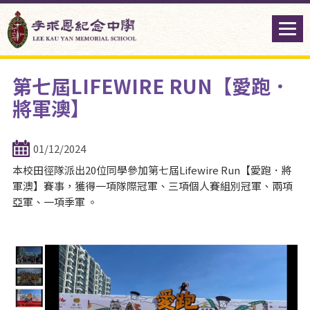
第七屆LIFEWIRE RUN【愛跑．
將軍澳】
01/12/2024
本校田徑隊派出20位同學參加第七屆Lifewire Run【愛跑．將
軍澳】賽事，獲得一項隊際冠軍、三項個人賽組別冠軍、兩項
亞軍、一項季軍 。