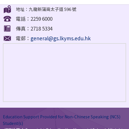
地址：九龍新蒲崗太子道 596 號
電話：2259 6000
傳真：2718 5334
電郵：
general@gs.lkyms.edu.hk
Education Support Provided for Non-Chinese Speaking (NCS)
Student(s)