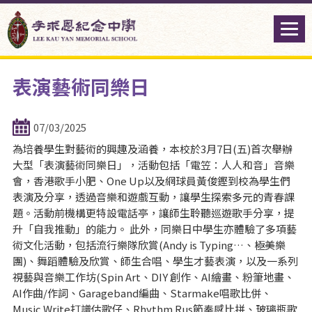
表演藝術同樂日
07/03/2025
為培養學生對藝術的興趣及涵養，本校於3月7日(五)首次舉辦
大型「表演藝術同樂日」，活動包括「電笠：人人和音」音樂
會，香港歌手小肥、One Up以及網球員黃俊鏗到校為學生們
表演及分享，透過音樂和遊戲互動，讓學生探索多元的青春課
題。活動前機構更特設電話亭，讓師生聆聽巡遊歌手分享，提
升「自我推動」的能力。 此外，同樂日中學生亦體驗了多項藝
術文化活動，包括流行樂隊欣賞(Andy is Typing…、極美樂
團)、舞蹈體驗及欣賞、師生合唱、學生才藝表演，以及一系列
視藝與音樂工作坊(Spin Art、DIY 創作、AI繪畫、粉筆地畫、
AI作曲/作詞、Garageband編曲、Starmake唱歌比併、
Music Write打譜估歌仔、Rhythm Rus節奏感比拼、玻璃瓶歌