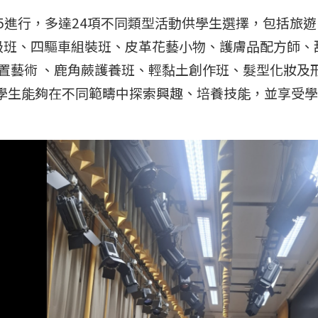
及4/5進行，多達24項不同類型活動供學生選擇，包括
計骰高級班、四驅車組裝班、皮革花藝小物、護膚品配方
裝置藝術 、鹿角蕨護養班、輕黏土創作班、髮型化妝及
學生能夠在不同範疇中探索興趣、培養技能，並享受