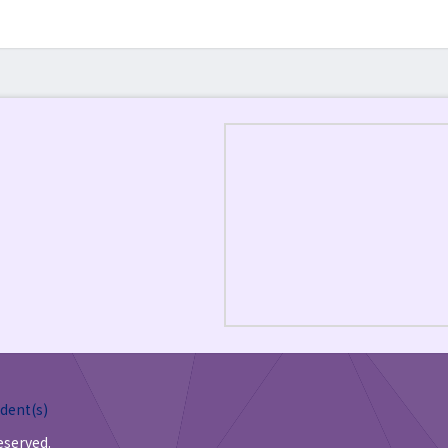
dent(s)
eserved.