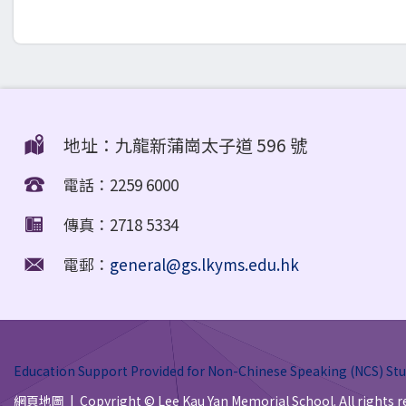
地址：九龍新蒲崗太子道 596 號
電話：2259 6000
傳真：2718 5334
電郵：
general@gs.lkyms.edu.hk
Education Support Provided for Non-Chinese Speaking (NCS) Stu
網頁地圖
| Copyright © Lee Kau Yan Memorial School. All rights r