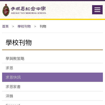
首頁
>
學校刊物
>
刊物
學校刊物
學與教策略
求恩
求恩快訊
求恩家書
淬鋒